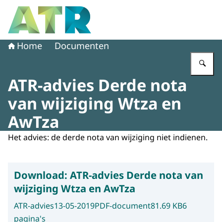
Naar de homepage van Adviescollege toetsing regeldruk
Home
Documenten
Vu
ATR-advies Derde nota
van wijziging Wtza en
AwTza
Het advies: de derde nota van wijziging niet indienen.
Download:
ATR-advies Derde nota van
wijziging Wtza en AwTza
ATR-advies
13-05-2019
PDF-document
81.69 KB
6
pagina's