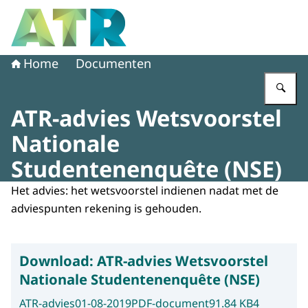
Naar de homepage van Adviescollege toetsing regeldruk
Home
Documenten
Vu
ATR-advies Wetsvoorstel
Nationale
Studentenenquête (NSE)
Het advies: het wetsvoorstel indienen nadat met de
adviespunten rekening is gehouden.
Download:
ATR-advies Wetsvoorstel
Nationale Studentenenquête (NSE)
ATR-advies
01-08-2019
PDF-document
91.84 KB
4