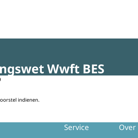
regeldruk
gingswet Wwft BES
9
oorstel indienen.
Service
Over 