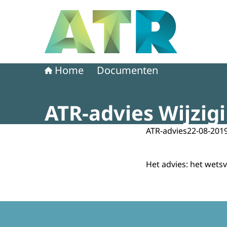
Naar de homepage van Adviescollege toetsing 
Home
Documenten
ATR-advies Wijzi
ATR-advies
22-08-201
Het advies: het wetsv