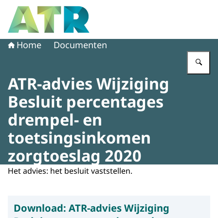
Naar de homepage van Adviescollege toetsing regeldruk
Home
Documenten
Vu
ATR-advies Wijziging
Besluit percentages
drempel- en
toetsingsinkomen
zorgtoeslag 2020
Het advies: het besluit vaststellen.
Download:
ATR-advies Wijziging