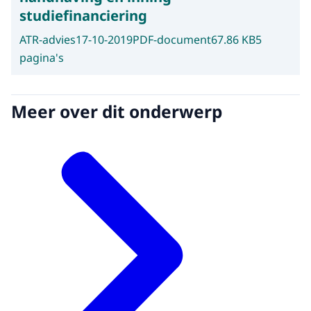
studiefinanciering
ATR-advies
17-10-2019
PDF-document
67.86 KB
5
pagina's
Meer over dit onderwerp