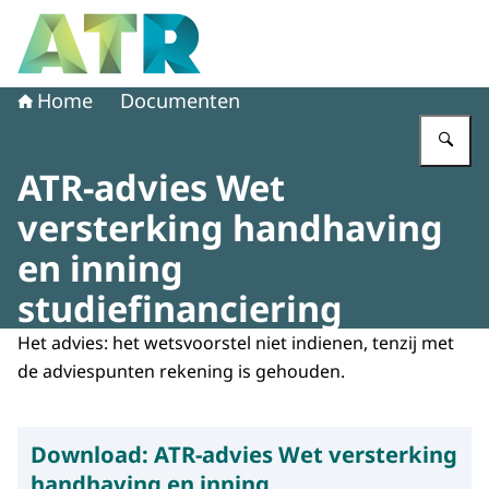
Naar de homepage van Adviescollege toetsing regeldruk
Home
Documenten
Vu
ATR-advies Wet
versterking handhaving
en inning
studiefinanciering
Het advies: het wetsvoorstel niet indienen, tenzij met
de adviespunten rekening is gehouden.
Download:
ATR-advies Wet versterking
handhaving en inning