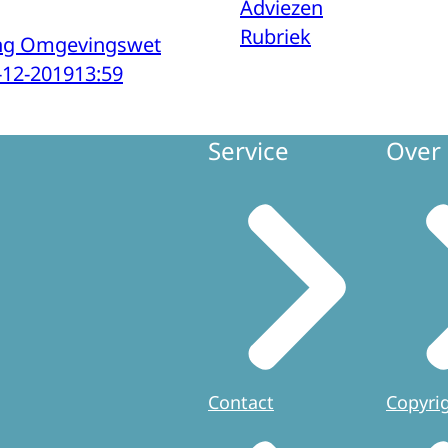
Adviezen
Rubriek
ing Omgevingswet
-12-2019
13:59
Service
Over 
Contact
Copyri