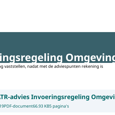
regeldruk
ringsregeling Omgevin
ng vaststellen, nadat met de adviespunten rekening is
TR-advies Invoeringsregeling Omgev
19
PDF-document
66.93 KB
5 pagina's