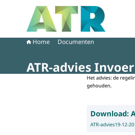
Naar de homepage van Adviescollege toetsing 
Home
Documenten
ATR-advies Invoe
Het advies: de regeli
gehouden.
Download:
A
ATR-advies
19-12-20