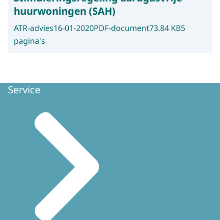
huurwoningen (SAH)
ATR-advies
16-01-2020
PDF-document
73.84 KB
5
pagina's
Service