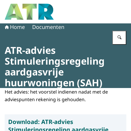
Naar de homepage van Adviescollege toetsing regeldruk
Home
Documenten
Vu
ATR-advies
Stimuleringsregeling
aardgasvrije
huurwoningen (SAH)
Het advies: het voorstel indienen nadat met de
adviespunten rekening is gehouden.
Download:
ATR-advies
Stimuleringsregeling aardgasvrije