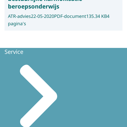
beroepsonderwijs
ATR-advies
22-05-2020
PDF-document
135.34 KB
4
pagina's
Service