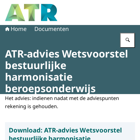
Naar de homepage van Adviescollege toetsing regeldruk
Home
Documenten
Vu
ATR-advies Wetsvoorstel
bestuurlijke
harmonisatie
beroepsonderwijs
Het advies: indienen nadat met de adviespunten
rekening is gehouden.
Download:
ATR-advies Wetsvoorstel
bestuurlijke harmonisatie