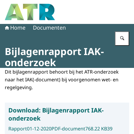
Naar de homepage van Adviescollege toetsing regeldruk
Home
Documenten
Vu
Bijlagenrapport IAK-
onderzoek
Dit bijlagenrapport behoort bij het ATR-onderzoek
naar het IAK(-document) bij voorgenomen wet- en
regelgeving.
Download:
Bijlagenrapport IAK-
onderzoek
Rapport
01-12-2020
PDF-document
768.22 KB
39