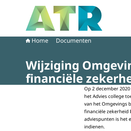
Naar de homepage van Adviescollege toetsing 
Home
Documenten
Wijziging Omgeving
financiële zekerh
Op 2 december 2020 i
het Advies college to
van het Omgevings bes
financiële zekerheid 
adviespunten is het e
indienen.