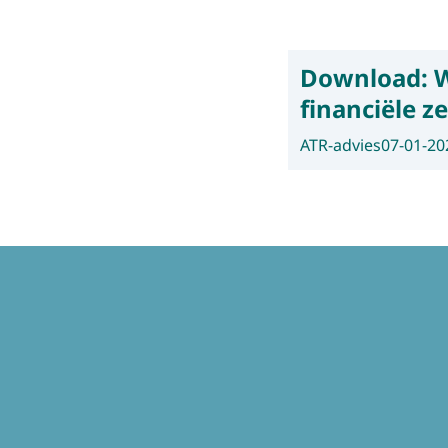
Download:
W
financiële z
ATR-advies
07-01-20