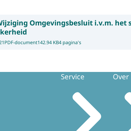
ijziging Omgevingsbesluit i.v.m. het 
ekerheid
21
PDF-document
142.94 KB
4 pagina's
Service
Over 