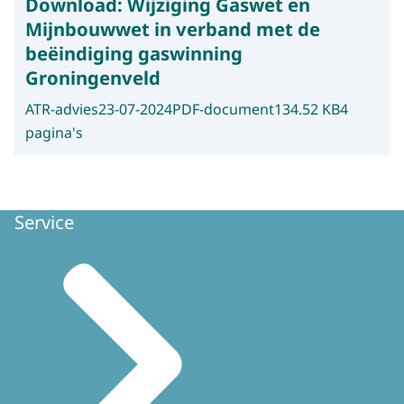
Download:
Wijziging Gaswet en
Mijnbouwwet in verband met de
beëindiging gaswinning
Groningenveld
ATR-advies
23-07-2024
PDF-document
134.52 KB
4
pagina's
Service