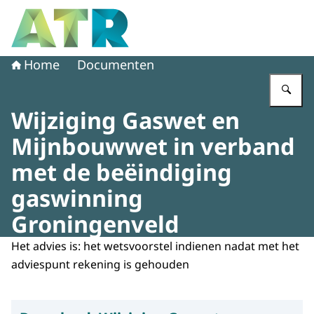
Naar de homepage van Adviescollege toetsing regeldruk
Home
Documenten
Vu
Wijziging Gaswet en
Mijnbouwwet in verband
met de beëindiging
gaswinning
Groningenveld
Het advies is: het wetsvoorstel indienen nadat met het
adviespunt rekening is gehouden