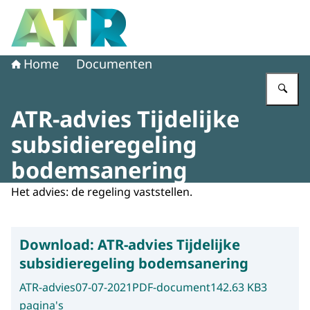
Naar de homepage van Adviescollege toetsing regeldruk
Home
Documenten
Vu
ATR-advies Tijdelijke
subsidieregeling
bodemsanering
Het advies: de regeling vaststellen.
Download:
ATR-advies Tijdelijke
subsidieregeling bodemsanering
ATR-advies
07-07-2021
PDF-document
142.63 KB
3
pagina's