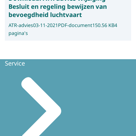
Besluit en regeling bewijzen van
bevoegdheid luchtvaart
ATR-advies
03-11-2021
PDF-document
150.56 KB
4
pagina's
Service