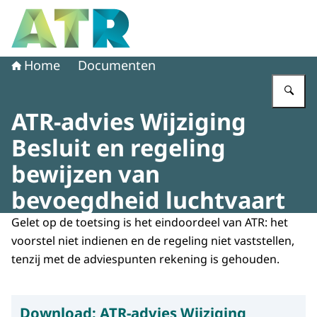
Naar de homepage van Adviescollege toetsing regeldruk
Home
Documenten
Vu
ATR-advies Wijziging
Besluit en regeling
bewijzen van
bevoegdheid luchtvaart
Gelet op de toetsing is het eindoordeel van ATR: het
voorstel niet indienen en de regeling niet vaststellen,
tenzij met de adviespunten rekening is gehouden.
Download:
ATR-advies Wijziging