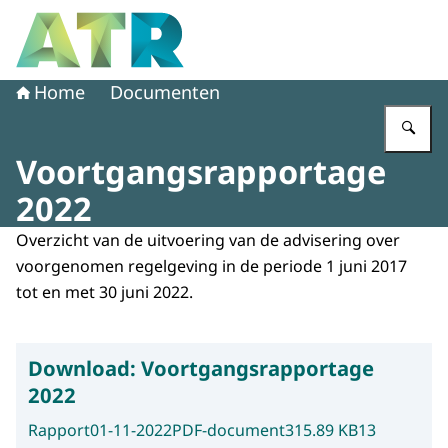
Naar de homepage van Adviescollege toetsing regeldruk
Home
Documenten
Vu
Voortgangsrapportage
2022
Overzicht van de uitvoering van de advisering over
voorgenomen regelgeving in de periode 1 juni 2017
tot en met 30 juni 2022.
Download:
Voortgangsrapportage
2022
Rapport
01-11-2022
PDF-document
315.89 KB
13