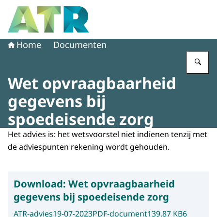
Naar de homepage van Adviescollege toetsing regeldruk
Home
Documenten
Vu
Wet opvraagbaarheid
gegevens bij
spoedeisende zorg
Het advies is: het wetsvoorstel niet indienen tenzij met
de adviespunten rekening wordt gehouden.
Download:
Wet opvraagbaarheid
gegevens bij spoedeisende zorg
ATR-advies
19-07-2023
PDF-document
139.87 KB
6