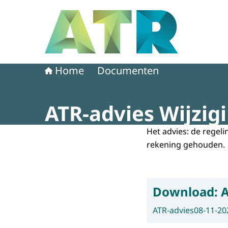
Naar de homepage van Adviescollege toetsing 
Home
Documenten
ATR-advies Wijzig
Het advies: de regeli
rekening gehouden.
Download:
A
ATR-advies
08-11-20