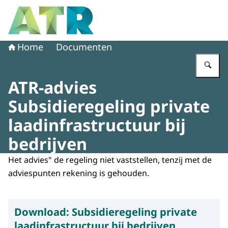
Naar de homepage van Adviescollege toetsing regeldruk
Home
Documenten
Vu
ATR-advies
Subsidieregeling private
laadinfrastructuur bij
bedrijven
Het advies" de regeling niet vaststellen, tenzij met de
adviespunten rekening is gehouden.
Download:
Subsidieregeling private
laadinfrastructuur bij bedrijven