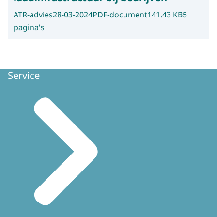
ATR-advies
28-03-2024
PDF-document
141.43 KB
5
pagina's
Service