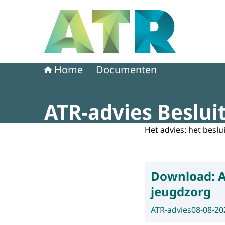
Naar de homepage van Adviescollege toetsing 
Home
Documenten
ATR-advies Beslui
Het advies: het beslui
Download:
A
jeugdzorg
ATR-advies
08-08-20