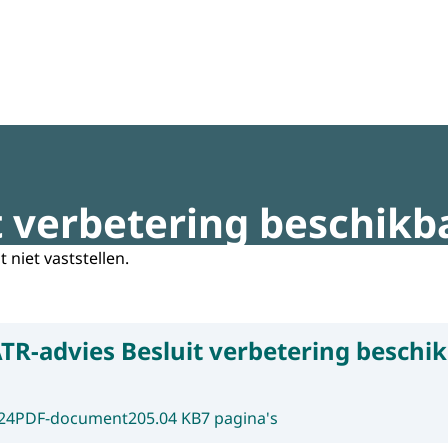
regeldruk
t verbetering beschikb
t niet vaststellen.
TR-advies Besluit verbetering beschi
24
PDF-document
205.04 KB
7 pagina's