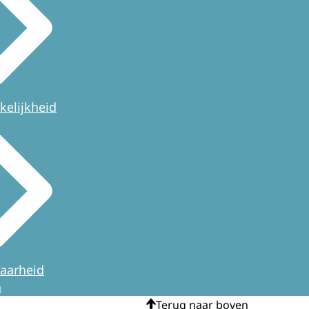
kelijkheid
aarheid
n
Terug naar boven