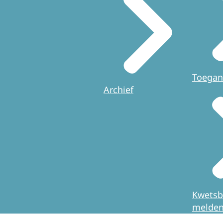
Toegan
Archief
Kwetsb
melde