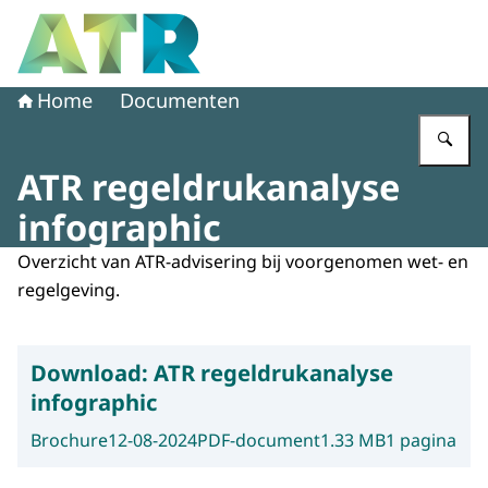
Naar de homepage van Adviescollege toetsing regeldruk
Home
Documenten
Vu
ATR regeldrukanalyse
infographic
Overzicht van ATR-advisering bij voorgenomen wet- en
regelgeving.
Download:
ATR regeldrukanalyse
infographic
Brochure
12-08-2024
PDF-document
1.33 MB
1 pagina