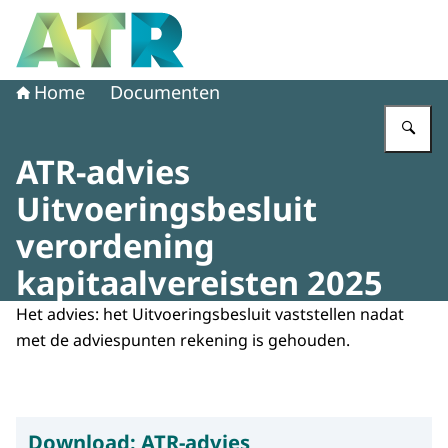
Naar de homepage van Adviescollege toetsing regeldruk
Home
Documenten
Vu
ATR-advies
Uitvoeringsbesluit
verordening
kapitaalvereisten 2025
Het advies: het Uitvoeringsbesluit vaststellen nadat
met de adviespunten rekening is gehouden.
Download:
ATR-advies