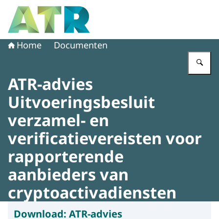
Naar de homepage van Adviescollege toetsing regeldruk
Home
Documenten
Vu
ATR-advies
Uitvoeringsbesluit
verzamel- en
verificatievereisten voor
rapporterende
aanbieders van
cryptoactivadiensten
Download:
ATR-advies