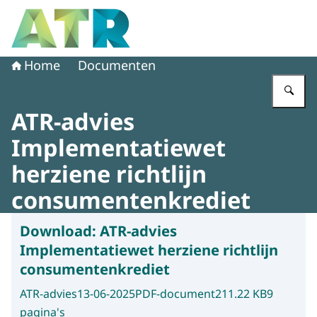
Naar de homepage van Adviescollege toetsing regeldruk
Home
Documenten
Vu
ATR-advies
Implementatiewet
herziene richtlijn
consumentenkrediet
Download:
ATR-advies
Implementatiewet herziene richtlijn
consumentenkrediet
ATR-advies
13-06-2025
PDF-document
211.22 KB
9
pagina's