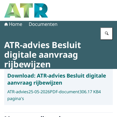
Naar de homepage van Adviescollege toetsing regeldruk
Home
Documenten
Vu
ATR-advies Besluit
digitale aanvraag
rijbewijzen
Download:
ATR-advies Besluit digitale
aanvraag rijbewijzen
ATR-advies
25-05-2026
PDF-document
306.17 KB
4
pagina's