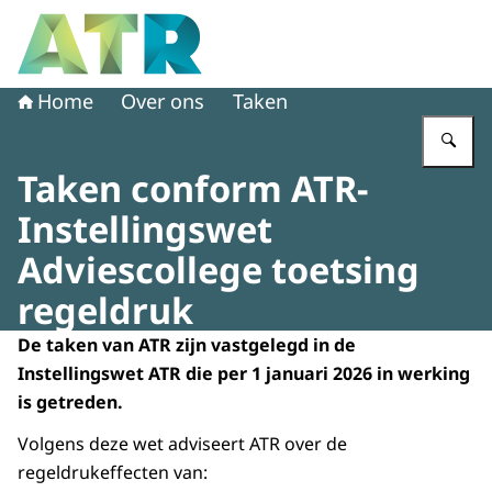
Naar de homepage van Adviescollege toetsing regeldruk
Home
Over ons
Taken
Vu
Taken conform ATR-
Instellingswet
Adviescollege toetsing
regeldruk
De taken van ATR zijn vastgelegd in de
Instellingswet ATR die per 1 januari 2026 in werking
is getreden.
Volgens deze wet adviseert ATR over de
regeldrukeffecten van: