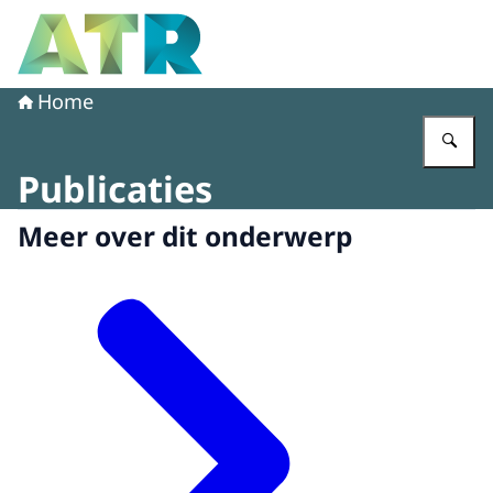
Naar de homepage van Adviescollege toetsing regeldruk
Home
Vu
Publicaties
Meer over dit onderwerp