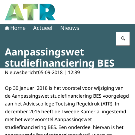
Naar de homepage van Adviescollege toetsing regeldruk
Home
Actueel
Nieuws
Vu
Aanpassingswet
studiefinanciering BES
Nieuwsbericht
05-09-2018 | 12:39
Op 30 januari 2018 is het voorstel voor wijziging van
de Aanpassingswet studiefinanciering BES voorgelegd
aan het Adviescollege Toetsing Regeldruk (ATR). In
december 2016 heeft de Tweede Kamer al ingestemd
met het wetsvoorstel Aanpassingswet
studiefinanciering BES. Een onderdeel hiervan is het