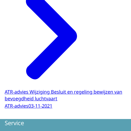
ATR-advies Wijziging Besluit en regeling bewijzen van
bevoegdheid luchtvaart
ATR-advies
03-11-2021
Service