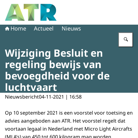
Naar de homepage van Adviescollege toetsing regeldruk
Home
Actueel
Nieuws
Vu
Wijziging Besluit en
regeling bewijs van
bevoegdheid voor de
luchtvaart
Nieuwsbericht
04-11-2021 | 16:58
Op 10 september 2021 is een voorstel voor toetsing en
advies aangeboden aan ATR. Het voorstel regelt dat
voortaan legaal in Nederland met Micro Light Aircrafts
(MLA’s) van 450 tot 600 kilogram mag worden