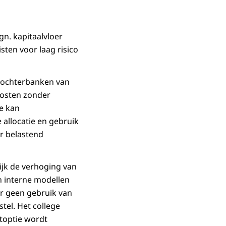
n. kapitaalvloer
ten voor laag risico
 dochterbanken van
posten zonder
e kan
 allocatie en gebruik
r belastend
lijk de verhoging van
n interne modellen
ier geen gebruik van
stel. Het college
atoptie wordt