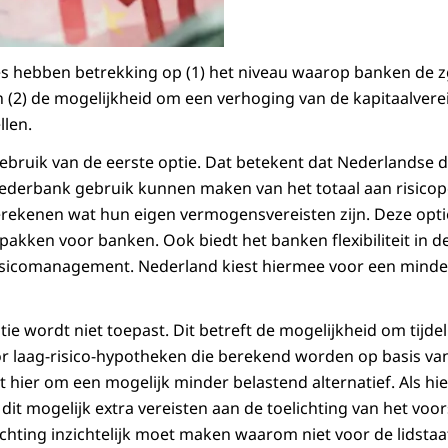
es hebben betrekking op (1) het niveau waarop banken de zg
(2) de mogelijkheid om een verhoging van de kapitaalvereis
llen.
ebruik van de eerste optie. Dat betekent dat Nederlandse
derbank gebruik kunnen maken van het totaal aan risico
rekenen wat hun eigen vermogensvereisten zijn. Deze opti
akken voor banken. Ook biedt het banken flexibiliteit in de
risicomanagement. Nederland kiest hiermee voor een minde
ie wordt niet toepast. Dit betreft de mogelijkheid om tijde
or laag-risico-hypotheken die berekend worden op basis va
aat hier om een mogelijk minder belastend alternatief. Als h
dit mogelijk extra vereisten aan de toelichting van het voor
ichting inzichtelijk moet maken waarom niet voor de lidsta