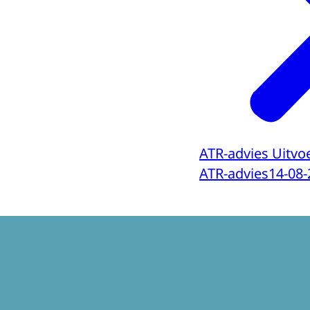
ATR-advies Uitvo
ATR-advies
14-08-