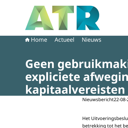
Naar de homepage van Adviescollege toetsing 
Home
Actueel
Nieuws
Geen gebruikmaki
expliciete afwegin
kapitaalvereisten
Nieuwsbericht
22-08-
Het Uitvoeringsbeslu
betrekking tot het be