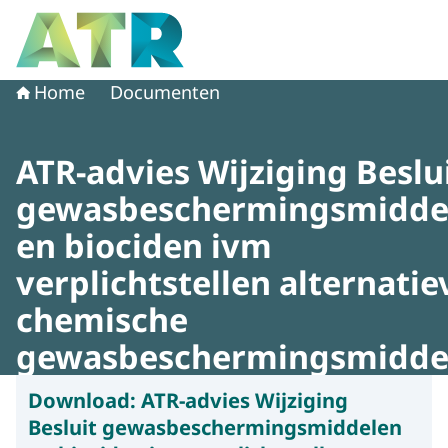
Naar de homepage van Adviescollege toetsing regeldruk
Home
Documenten
ATR-advies Wijziging Beslu
gewasbeschermingsmidde
en biociden ivm
verplichtstellen alternati
chemische
gewasbeschermingsmidde
Download:
ATR-advies Wijziging
Besluit gewasbeschermingsmiddelen