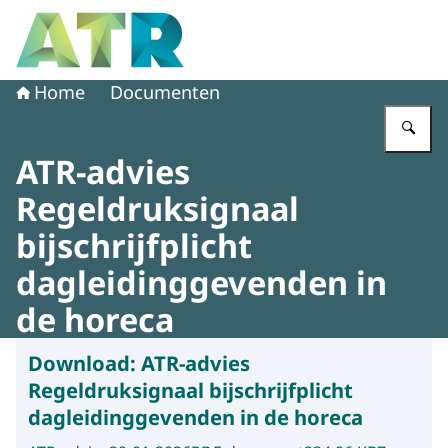
Naar de homepage van Adviescollege toetsing regeldruk
Home
Documenten
Vu
ATR-advies
Regeldruksignaal
bijschrijfplicht
dagleidinggevenden in
de horeca
Download:
ATR-advies
Regeldruksignaal bijschrijfplicht
dagleidinggevenden in de horeca