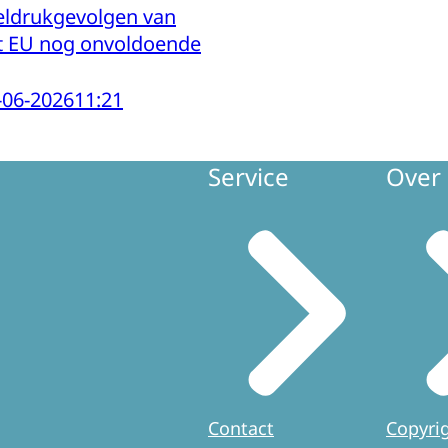
eldrukgevolgen van
t EU nog onvoldoende
-06-2026
11:21
Service
Over 
Contact
Copyri