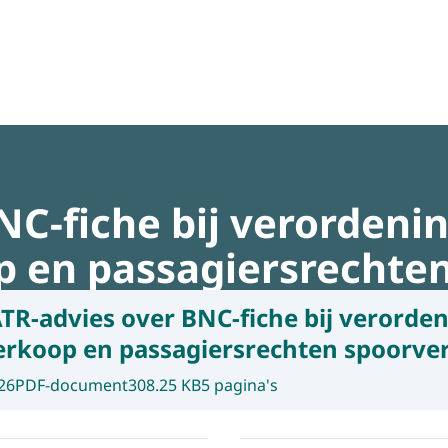
regeldruk
NC-fiche bij verordeni
p en passagiersrechte
TR-advies over BNC-fiche bij verorde
verkoop en passagiersrechten spoorve
26
PDF-document
308.25 KB
5 pagina's