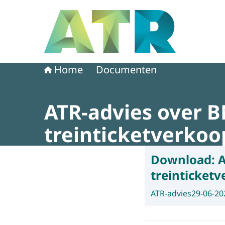
Naar de homepage van Adviescollege toetsing 
Home
Documenten
ATR-advies over B
treinticketverkoo
Download:
A
treinticket
ATR-advies
29-06-20