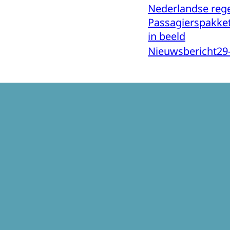
Nederlandse reg
Passagierspakke
in beeld
Nieuwsbericht
29