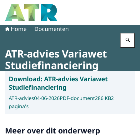
Naar de homepage van Adviescollege toetsing regeldruk
Home
Documenten
Vu
ATR-advies Variawet
Studiefinanciering
Download:
ATR-advies Variawet
Studiefinanciering
ATR-advies
04-06-2026
PDF-document
286 KB
2
pagina's
Meer over dit onderwerp