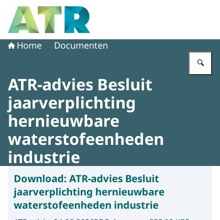
Naar de homepage van Adviescollege toetsing regeldruk
Home
Documenten
Vu
ATR-advies Besluit
jaarverplichting
hernieuwbare
waterstofeenheden
industrie
Download:
ATR-advies Besluit
jaarverplichting hernieuwbare
waterstofeenheden industrie